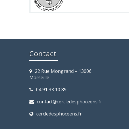
Contact
22 Rue Mongrand – 13006
Marseille
04 91 33 10 89
contact@cercledesphoceens.fr
cercledesphoceens.fr